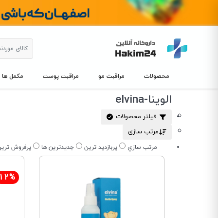
محصولات
مراقبت مو
مراقبت پوست
مکمل ها
الوینا-elvina
فیلتر محصولات
مرتب سازی
مرتب سازي
پربازديد ترين
جديدترين ها
پرفروش ترين
12%