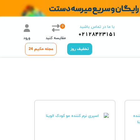
0
با ما در تماس باشید
02128423151
مقایسه کنید
ورود
تخفیف روز
مجله حکیم 24