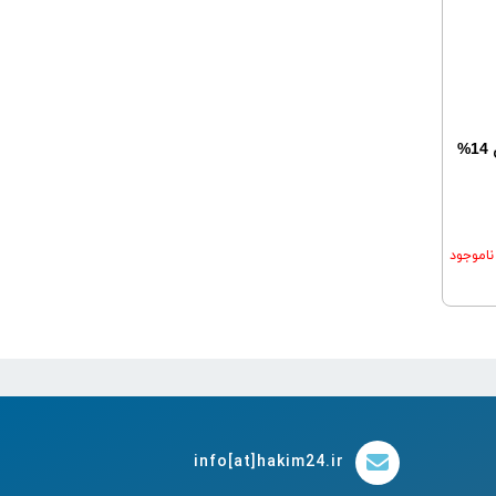
کرم محافظ پای کودک الوینا-حاوی 14%
ناموجود
info[at]hakim24.ir