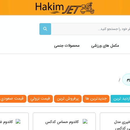
مکمل های ورزشی
محصولات جنسی
وم
ازديد ترين
جديدترين ها
پرفروش ترين
قيمت نزولي
قيمت صعودي