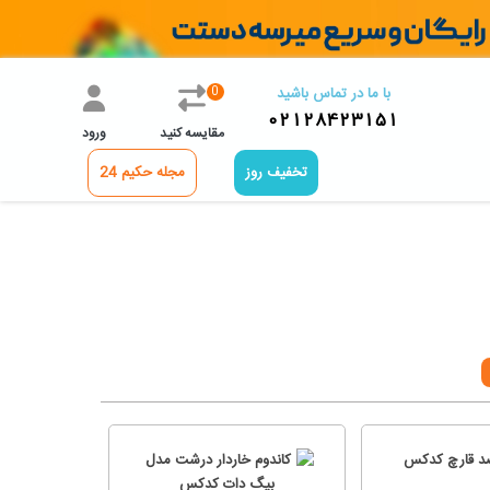
0
با ما در تماس باشید
02128423151
مقایسه کنید
ورود
تخفیف روز
مجله حکیم 24