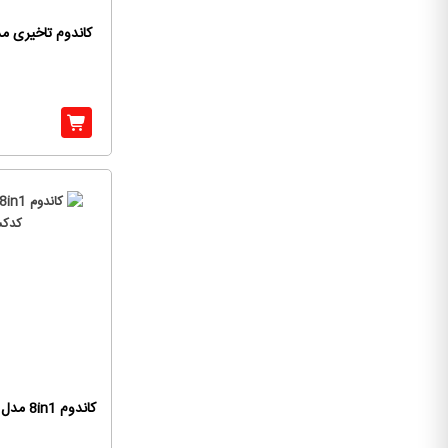
کاندوم تاخیری م
کاندوم 8in1 مدل فانکشن کدکس