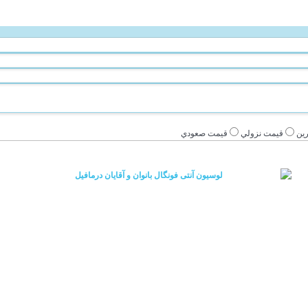
ين
قيمت نزولي
قيمت صعودي