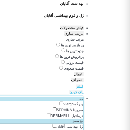
بهداشت آقایان
ژل و فوم بهداشتی آقایان
فیلتر محصولات
مرتب سازی
مرتب سازی
پر بازدید ترین ها
جدید ترین ها
پرفروش ترین ها
قیمت نزولی
قیمت صعودی
اعمال
انصراف
فیلتر
پاک کردن
برند
ویرگو-Viergo
سروینا-SERVINA
درمافیل-DERMAFILL
نوع محصول
ژل بهداشتی آقایان