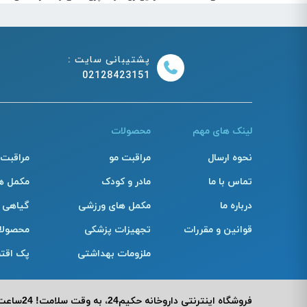
پشتیبانی سایت :
02128423151
لینک های مهم
محصولات
نحوه ارسال
مراقبت مو
مراقبت
تماس با ما
مادر و کودک
مکمل ه
درباره ما
مکمل های ورزشی
گیاهی
قوانین و مقررات
تجهیزات پزشکی
محصولا
ملزومات بهداشتی
پک اقت
فروشگاه اینترنتی داروخانه حکیم24، به وقت سلامت! 24ساعت مراقب سلامت و زیبایی شما!