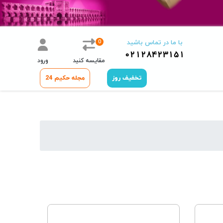
0
با ما در تماس باشید
02128423151
مقایسه کنید
ورود
تخفیف روز
مجله حکیم 24