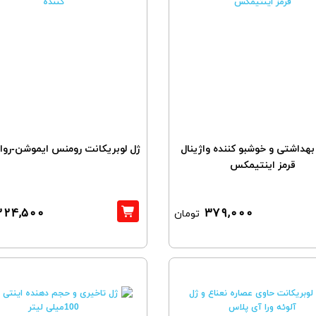
هداشتی و خوشبو کننده واژینال
ژل لوبریکانت رومنس ایموشن-روان
قرمز اینتیمکس
224,500
379,000
تومان