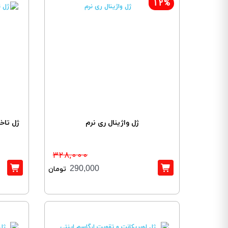
12%
ژل واژینال ری نرم
ژل تاخ
328,000
290,000
تومان