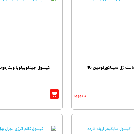
فت ژل سیناکورکومین 40
کپسول جینکوبیلوبا ویتارمون
ناموجود