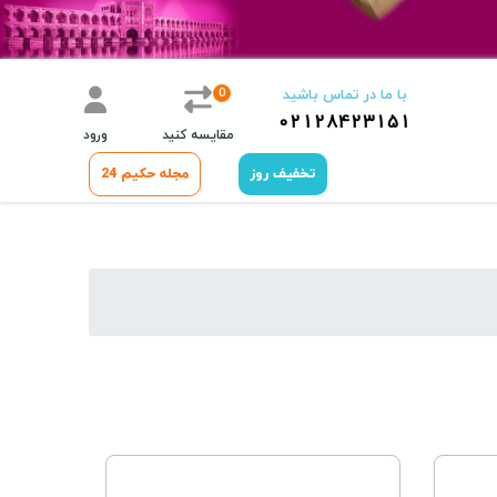
0
با ما در تماس باشید
02128423151
مقایسه کنید
ورود
تخفیف روز
مجله حکیم 24