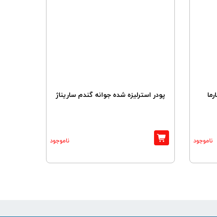
رما
پودر استرلیزه شده جوانه گندم ساریناژ
ناموجود
ناموجود