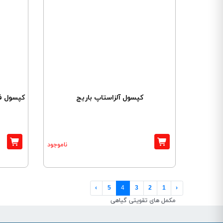
کپسول آلزاستاپ باریج
کپسول ف
ناموجود
›
5
4
3
2
1
‹
مکمل های تقویتی گیاهی