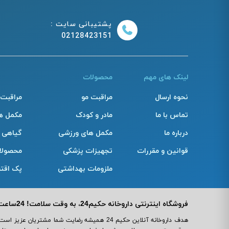
پشتیبانی سایت :
02128423151
لینک های مهم
محصولات
نحوه ارسال
مراقبت مو
مراقبت
تماس با ما
مادر و کودک
مکمل ه
درباره ما
مکمل های ورزشی
گیاهی
قوانین و مقررات
تجهیزات پزشکی
محصولا
ملزومات بهداشتی
پک اقت
فروشگاه اینترنتی داروخانه حکیم24، به وقت سلامت! 24ساعت مراقب سلامت و زیبایی شما!
هدف داروخانه آنلاین حکیم 24 همیشه رضایت شما مش