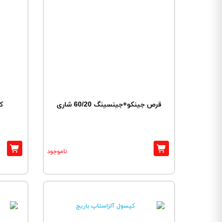
قرص جینکو+جینسینگ 60/20 شاری
ک
ناموجود