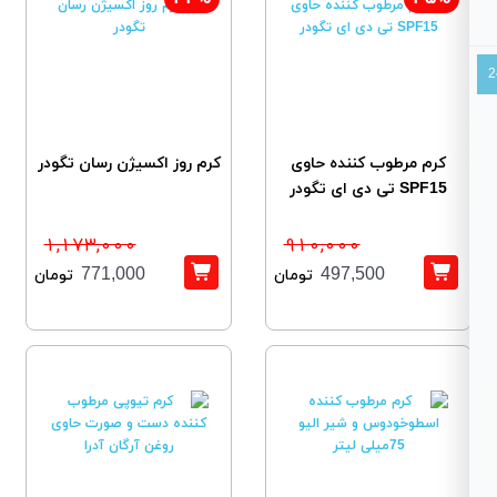
کرم مرطوب کننده حاوی
کرم روز اکسیژن رسان تگودر
SPF15 تی دی ای تگودر
1,173,000
910,000
771,000
497,500
تومان
تومان