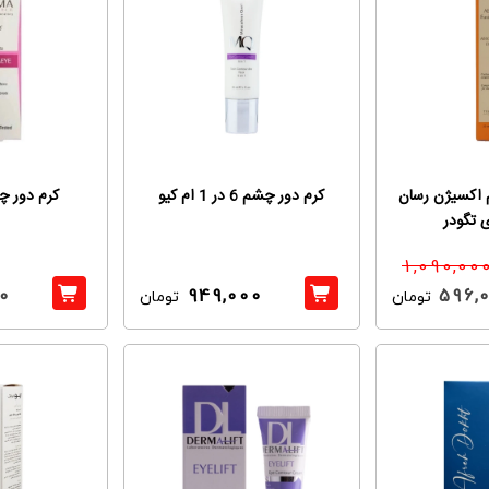
 اکسیژن رسان
کرم دور چشم 6 در 1 ام کیو
کرم دور چ
 تگودر
1,090,00
0
949,000
596,
تومان
تومان