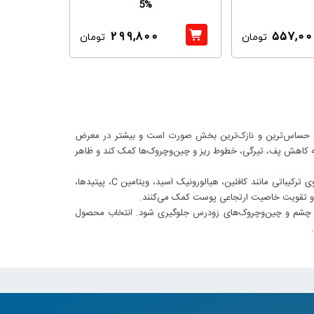
5%
299,800
557,00
تومان
تومان
شم حساس‌ترین و نازک‌ترین بخش صورت است و بیشتر در معرض
ه کاهش پف، تیرگی، خطوط ریز و چین‌وچروک‌ها کمک کند و ظاهر
محصولات این دسته شامل کرم‌ها، ژل‌ها، سرم‌ها و ماسک‌های مخصوص دور چشم می‌شوند که معمولاً حاوی ترکیباتی مانند کافئین، هیالورونیک اسید، ویتامین C، پپتیدها،
ه و تقویت خاصیت ارتجاعی پوست کمک می‌کنند.
گی چشم و چین‌وچروک‌های زودرس جلوگیری شود. انتخاب محصول