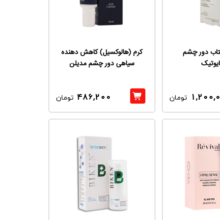
تاب دور چشم
کرم (هالوکسیل) کاهش دهنده
ایوتیک
سیاهی دور چشم مدیلن
486,200
1,200,
تومان
تومان