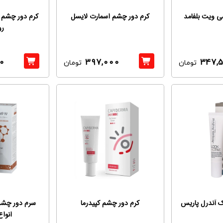
 ویت بلفامد
کرم دور چشم اسمارت لایسل
رو
0
397,000
347,
تومان
تومان
 آندرل پاریس
کرم دور چشم کپیدرما
سرم دور چشم
انوا