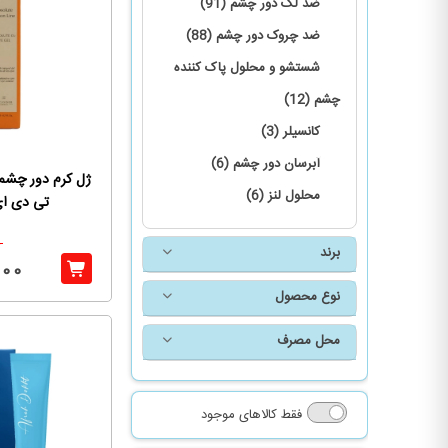
ضد لک دور چشم (91)
ضد چروک دور چشم (88)
شستشو و محلول پاک کننده
چشم (12)
کانسیلر (3)
آبرسان دور چشم (6)
ژل کرم دور چشم
محلول لنز (6)
تی دی ای
0
برند
000
نوع محصول
محل مصرف
فقط کالاهای موجود