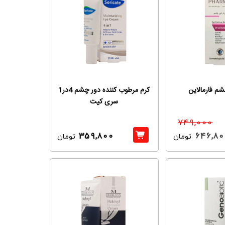
شم فارمالاین
کرم مرطوب کننده دور چشم 4در1
سری کیت
749,000
359,800
646,80
تومان
تومان