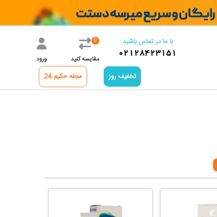
0
با ما در تماس باشید
02128423151
مقایسه کنید
ورود
تخفیف روز
مجله حکیم 24