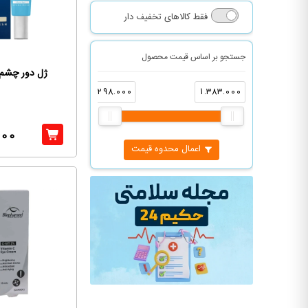
فقط کالاهای تخفیف دار
جستجو بر اساس قیمت محصول
ژل دور چشم 
298.000
1.383.000
400
اعمال محدوه قیمت