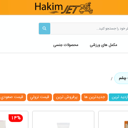
مکمل های ورزشی
محصولات جنسی
 چشم
ازديد ترين
جديدترين ها
پرفروش ترين
قيمت نزولي
قيمت صعودي
14%