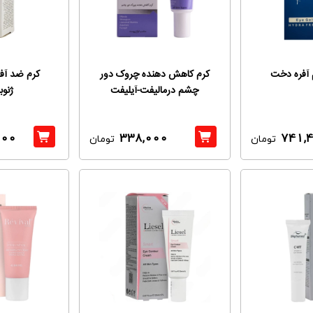
آفره دخت
کرم کاهش دهنده چروک دور
کرم ضد آف
چشم درمالیفت-آیلیفت
ژنوب
000
338,000
741,
تومان
تومان