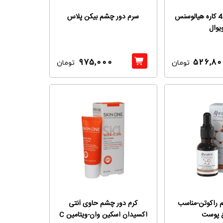
کرم دور چشم 4 کاره هیالوسنس
سرم دور چشم بیکن پلاس
یوال
975,000
526,80
تومان
تومان
 راکوتن-مناسب
کرم دور چشم حاوی آنتی
ع پوست
اکسیدان اسکین وان-ویتامین C