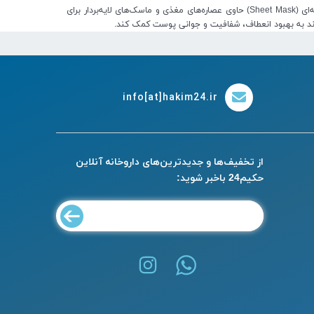
انواع ماسک‌ها شامل ماسک‌های خاک رس برای کنترل چربی و پاک‌سازی عمقی، ماسک‌های آبرسان و ژلی برای مرطوب کردن و شادابی پوست، ماسک‌های ورقه‌ای (Sheet Mask) حاوی عصاره‌های مغذی و ماسک‌های لایه‌بردار برای
ند به بهبود انعطاف، شفافیت و جوانی پوست کمک کند.
info[at]hakim24.ir
از تخفیف‌ها و جدیدترین‌های داروخانه آنلاین
حکیم24 باخبر شوید: