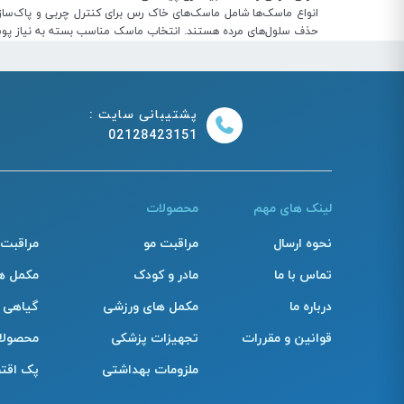
حذف سلول‌های مرده هستند. انتخاب ماسک مناسب بسته به نیاز پوست،
پشتیبانی سایت :
02128423151
لینک های مهم
محصولات
نحوه ارسال
مراقبت مو
مراقبت
تماس با ما
مادر و کودک
مکمل ه
درباره ما
مکمل های ورزشی
گیاهی
قوانین و مقررات
تجهیزات پزشکی
محصولا
ملزومات بهداشتی
پک اقت