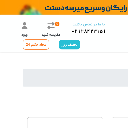
0
با ما در تماس باشید
02128423151
مقایسه کنید
ورود
تخفیف روز
مجله حکیم 24