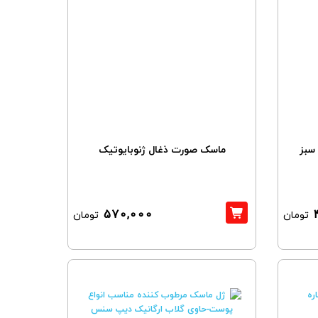
سبز
ماسک صورت ذغال ژنوبایوتیک
570,000
تومان
تومان