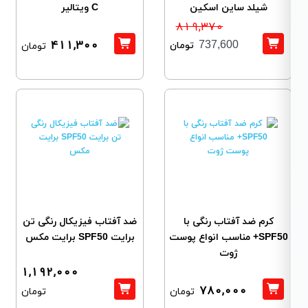
شیلد ساین اسکین
C ویتالیر
819,370
411,300
تومان
737,600
تومان
کرم ضد آفتاب رنگی با
ضد آفتاب فیزیکال رنگی تن
SPF50+ مناسب انواع پوست
برایت SPF50 برایت مکس
ژوت
1,192,000
780,000
تومان
تومان