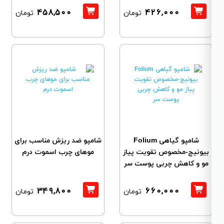
458,500
426,000
تومان
تومان
شامپو گیاهی Folium
شامپو ضد ریزش مناسب برای
بیونیج-مخصوص تقویت پیاز
موهای چرب اسموت درم
مو و کاهش چربی پوست سر
349,800
660,000
تومان
تومان