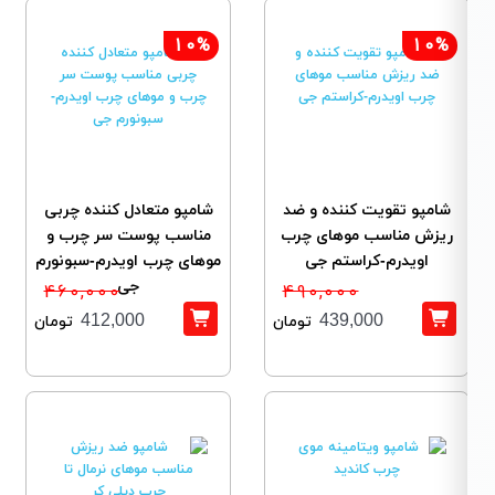
10%
10%
شامپو تقویت کننده و ضد
شامپو متعادل کننده چربی
ریزش مناسب موهای چرب
مناسب پوست سر چرب و
اویدرم-کراستم جی
موهای چرب اویدرم-سبونورم
460,000
490,000
جی
412,000
439,000
تومان
تومان