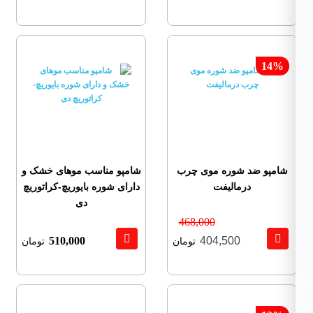
14%
شامپو ضد شوره موی چرب
شامپو مناسب موهای خشک و
درمالیفت
دارای شوره بایوریچ-کراتوریچ
دی
468,000
510,000
404,500
تومان
تومان