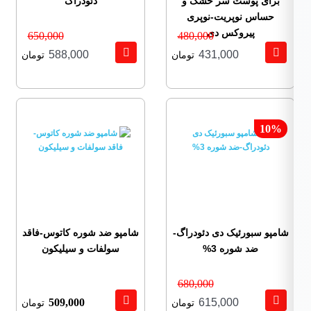
برای پوست سر خشک و
دئودراگ
حساس نوپریت-نوپری
پیروکس دی
650,000
480,000
588,000
431,000
تومان
تومان
10%
شامپو سبورئیک دی دئودراگ-
شامپو ضد شوره کاتوس-فاقد
ضد شوره 3%
سولفات و سیلیکون
680,000
509,000
615,000
تومان
تومان