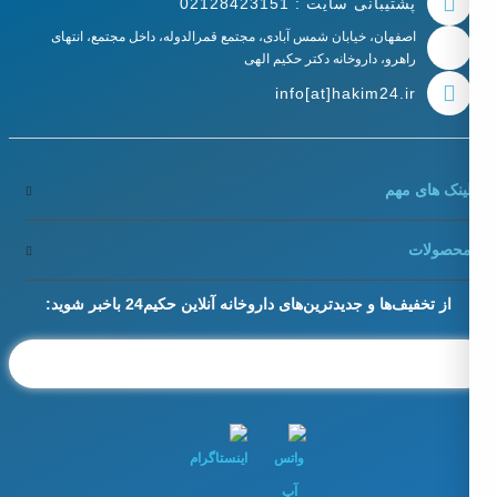
پشتیبانی سایت : 02128423151
اصفهان، خیابان شمس آبادی، مجتمع قمرالدوله، داخل مجتمع، انتهای
راهرو، داروخانه دکتر حکیم الهی
info[at]hakim24.ir
ینک های مهم
حصولات
از تخفیف‌ها و جدیدترین‌های داروخانه آنلاین حکیم24 باخبر شوید: