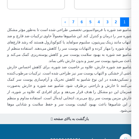
›
7
6
5
4
3
2
1
امپو ضد شوره با فرمولاسیونی تخصصی طراحی شده است تا به‌طور مؤثر مشکل
وره سر را درمان و کنترل کند. این شامپوها معمولاً حاوی ترکیبات ضد قارچ و ضد
لتهاب مانند زینک پیریتیون، سلنیوم سولفاید یا کتوکونازول هستند که رشد قارچ‌های
ولد شوره را مهار کرده و التهابات پوست سر را کاهش می‌دهند. استفاده منظم از
امپو ضد شوره به بهبود سلامت پوست سر و کاهش پوسته‌ریزی کمک می‌کند و
اعث می‌شود پوست سر تمیز و بدون خارش باقی بماند.
امپو ضد شوره خارش، علاوه بر خاصیت ضد شوره، برای کاهش احساس خارش
اشی از خشکی و التهاب پوست سر نیز طراحی شده است. ترکیبات مرطوب‌کننده
 تسکین‌دهنده در این نوع شامپو به کاهش تحریک و آرام‌سازی پوست سر کمک
ی‌کنند تا خارش و ناراحتی برطرف شود. شامپو ضد شوره و خارش به‌صورت
مزمان این دو مشکل را هدف قرار می‌دهد و برای افرادی که علاوه بر شوره، از
ارش مزمن پوست سر رنج می‌برند، انتخابی ایده‌آل است. استفاده مداوم و منظم
ز این شامپوها باعث بهبود کیفیت پوست سر و حفظ سلامت و شادابی موها
ی‌شود.
بازگشت به بالای صفحه