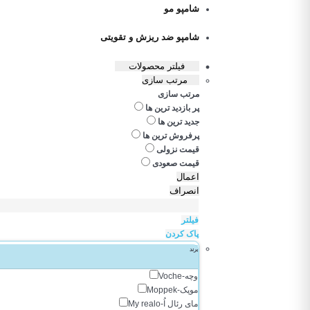
شامپو مو
شامپو ضد ریزش و تقویتی
فیلتر محصولات
مرتب سازی
مرتب سازی
پر بازدید ترین ها
جدید ترین ها
پرفروش ترین ها
قیمت نزولی
قیمت صعودی
اعمال
انصراف
فیلتر
پاک کردن
برند
وچه-Voche
موپک-Moppek
مای رئال اُ-My realo