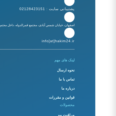
هگور-HEGOR
پشتیبانی سایت : 02128423151
ایروکس-IROX
فیس دوکس-FACE DOUX
توپاز-TOPAZ
کرپلاس-CarePlus
اصفهان، خیابان شمس آبادی، مجتمع قمرالدوله، داخل مجتمع، 
کلینیک-Clinic
info[at]hakim24.ir
لینک های مهم
نحوه ارسال
تماس با ما
درباره ما
قوانین و مقررات
محصولات
مراقبت مو