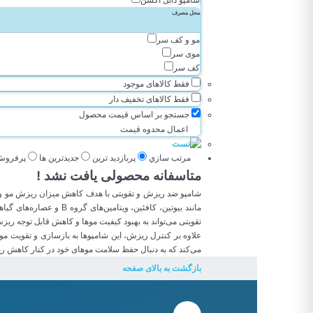
شامپو دابل اکشن
سریتا-CERITA
محل مصرف
اسکالپیا-Scalpia
دیلی کر-DAILY CARE
مو و کف سر
تینولا-TINOLA
موی سر
آرکاتان-Arkatan
کف سر
کیوپ-QUPE
فقط کالاهای موجود
هاریدر-HARIDER
فقط کالاهای تخفیف دار
درمالیست-DERMA LIST
دیپ سنس-Deep Sense
جستجو بر اساس قیمت محصول
آدرا-ADRA
اعمال محدوه قیمت
کامان-COMEON
کازموسپ-COSMOCEP
مرتب سازي
پربازديد ترين
جديدترين ها
پرفروش
اویدرم-EVIDERM
متاسفانه محصولی یافت نشد !
نوپریت-NOPRIT
شامپو ضد ریزش و تقویتی با هدف کاهش میزان ریزش مو و ت
فولیکا-FULICA
مانند بیوتین، کافئین
پرومد-PROMED
تقویتی می‌تواند به بهبود کیفیت موها و کاهش قابل توجه ری
دیترون-Ditron
علاوه بر کنترل ریزش، این شامپوها به بازسازی و تقویت مو
دئودراگ-DEO DRUG
می‌کند که به دنبال حفظ سلامت موهای خود در کنار کاهش ریز
سیوند-SIVAND
آریس-aris
بازگشت به بالای صفحه
الی ژن-OliGen
استم سل-Stem Cell
سی رین-C Rain