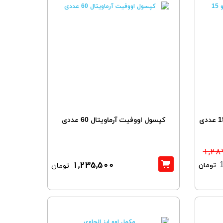
کپسول اووفیت آرماویتال 60 عددی
1,28
1,235,500
تومان
تومان