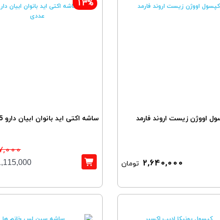
13%
ول اووژن زیست اروند فارمد
ساشه اکتی اید بانوان ابیان دارو 15 عددی
7,000
2,640,000
تومان
1,115,000