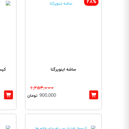
28%
ساشه اینوپرگنا
کپس
1,254,000
900,000
تومان