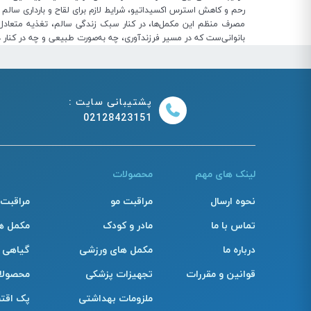
رحم و کاهش استرس اکسیداتیو، شرایط لازم برای لقاح و بارداری سالم ر
مصرف منظم این مکمل‌ها، در کنار سبک زندگی سالم، تغذیه متعادل، ک
بانوانی‌ست که در مسیر فرزندآوری، چه به‌صورت طبیعی و چه در کنار در
پشتیبانی سایت :
02128423151
لینک های مهم
محصولات
نحوه ارسال
مراقبت مو
مراقبت
تماس با ما
مادر و کودک
مکمل ه
درباره ما
مکمل های ورزشی
گیاهی
قوانین و مقررات
تجهیزات پزشکی
محصولا
ملزومات بهداشتی
پک اقت