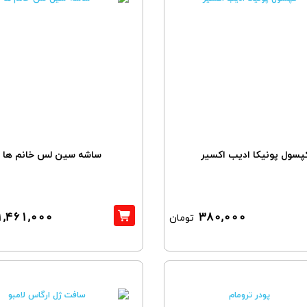
پسول پونیکا ادیب اکسیر
ساشه سین لس خانم ها
1,461,000
380,000
تومان