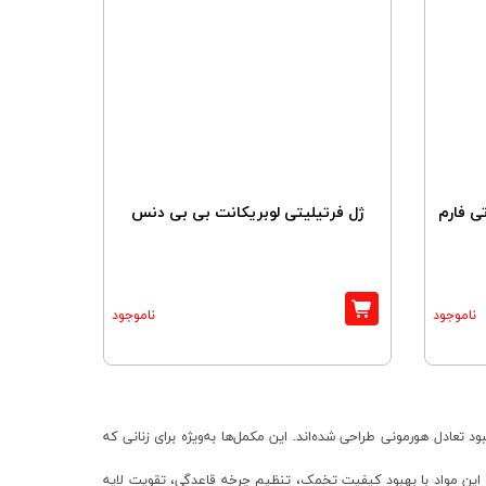
ی فارم
ژل فرتیلیتی لوبریکانت بی بی دنس
ناموجود
ناموجود
ادل هورمونی طراحی شده‌اند. این مکمل‌ها به‌ویژه برای زنانی که
ن E، ویتامین D، زینک، سلنیوم، آهن، اینوزیتول، کوآنزیم Q10 و آنتی‌اکسیدان‌ها هستند. این مواد با بهبود کیفیت تخمک، تنظیم چرخه قاعدگی، تقویت لایه