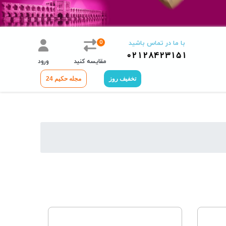
0
با ما در تماس باشید
02128423151
مقایسه کنید
ورود
تخفیف روز
مجله حکیم 24