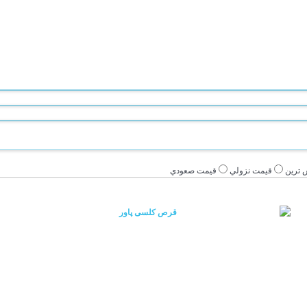
 ترين
قيمت نزولي
قيمت صعودي