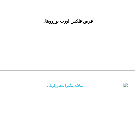
قرص فلکس اورت یوروویتال
تکس
مفاصل)