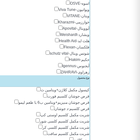
اسوه-OSVE
ویواتیون-Viva Tune
ویتان-VITANE
خوارزمی-Kharazmi
آپوویتال-Apovital
ویشارد-Weishardt
هلث اید-Health Aid
فلکسان-Flexan
شوتس ویتال-schutz vital
حکیم-Hakim
آیجنوس-Igennus
زهراوی-ZAHRAVI
دانا-Daana
نوع محصول
تهران شیمی-Tehran chemie
کپسول مکمل کلاژن+ویتامین ث
سینا پیشگام-SINA PISHGAM
قرص جوشان کلسیم فورت
جالینوس-JALINOUS
قرص جوشان منیزیم+ویتامین ب6 با طعم لیمو
راموفارمین-RAMOPHARMIN
قرص کلسیم-د جوشان
ویتابیوتیکس-VITABIOTICS
شربت مکمل کلسیم اوستی کپ
رها-RAHA
شربت مکمل کلسیم کلسی شور
سلامت پرمون امین-Salamat Parmon Amin
شربت مکمل کلسیم کلسی کر
نیچرز اونلی-Natures Only
شربت مکمل کلسیم سافت
هرمس-HERMES