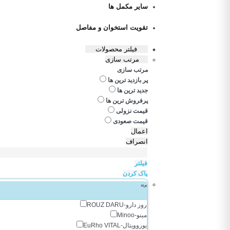
سایر مکمل ها
تقویت استخوان و مفاصل
فیلتر محصولات
مرتب سازی
مرتب سازی
پر بازدید ترین ها
جدید ترین ها
پرفروش ترین ها
قیمت نزولی
قیمت صعودی
اعمال
انصراف
فیلتر
پاک کردن
برند
روز دارو-ROUZ DARU
مینو-Minoo
یوروویتال-EuRho VITAL