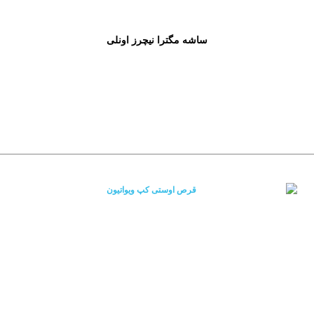
ساشه مگترا نیچرز اونلی
 طبیعی)
یل