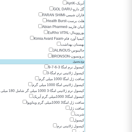
آیریک-AyriK
گل دارو-GOL DARU
فاران شیمی-FARAN SHIMI
هلث برست-Health Burst
ابیان فارمد-Abian Pharmed
یوروویتال-EuRho VITAL
کیمیا آورد فام-Kimia Avard Faam
بهستان بهداشت
جالینوس-JALINOUS
برونسون-BRONSON
آریا دارو-ARYA DARU
نوع محصول
کپسول نرم امگا 3-6-7-9
زراوش-Zaravash
کپسول ژلاتینی نرم امگا-3
سافت ژل امگا 1000 میلی گرم
کپسول ژلاتینی امگا 1000 میلی گرم
کپسول نرم ژلاتینی امگا-3 1000 میلی گر شامل 180 میلی گرم EPA و 120 میلی گرم DHA
کپسول امگا3 1000میلی گرم آیریک
سافت ژل امگا3 1000میلی گرم ویتاویوا
سافت ژل
شربت
کپسول
کپسول ژلاتینی نرم
قرص