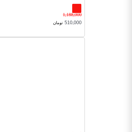
1,188,000
510,000
تومان