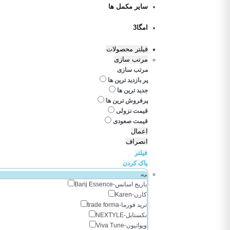
سایر مکمل ها
امگا3
فیلتر محصولات
مرتب سازی
مرتب سازی
پر بازدید ترین ها
جدید ترین ها
پرفروش ترین ها
قیمت نزولی
قیمت صعودی
اعمال
انصراف
فیلتر
پاک کردن
برند
باریج اسانس-Barij Essence
کارن-Karen
ترید فورما-trade forma
نکستایل-NEXTYLE
ویواتیون-Viva Tune