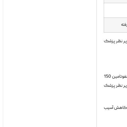
فته
زیر نظر پزشک
علاوه بر روش های نوین، برخی داروها و مکمل ها نیز به عنوان گزینه های کمکی برای درمان دیابت مطرح شده اند. کپسول نوروتک و قرص بنفوتامین 150
زیر نظر پزشک
 مثبت در کاهش آسیب