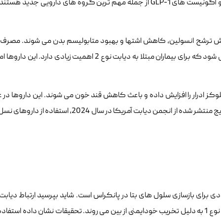
وضعیت قلبی عروقی نیز نشان داده اند. داروهای مهارکننده SGLT2 و آگونیست های GLP-1 از جمله مهم ترین گروه های د
 با تقلید از هورمون طبیعی GLP-1 موجب افزایش ترشح انسولین، کاهش اشتها و بهبود متابولیسم بدن می شوند. 
تنها سطح قند خون را کاهش می دهد، بلکه باعث کاهش وزن نیز می شود که برای بیماران مبتلا به دیابت نوع 2 
کلیه، سطح گلوکز ادرار را افزایش داده و باعث کاهش قند خون می شوند. این داروها د
خون را کاهش داده و خطر نارسایی قلبی را نیز کمتر می کنند. طبق نتایج منتشر شده از انجمن دیابت آم
ی برای بازسازی سلول های بتا در پانکراس است. شاید بپرسید ارتباط دیابت
بنیادی چیست؟ سلول های بتا مسئول تولید انسولین بوده و در دیابت نوع 1 به دلیل تخریب خودایمنی از بین می روند. تحقیقات نشان د