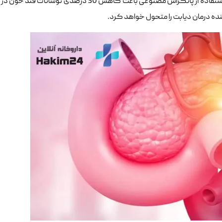
براساس پژوهشی که در سال 2023 در ژورنال The Lancet منتشر شد، استفاده از پانکراس مصنوعی باعث کاه