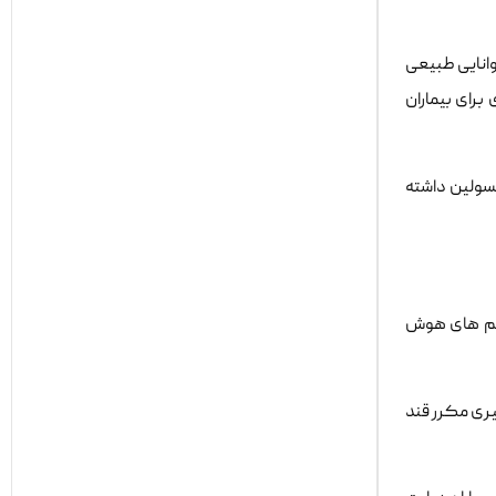
وانایی طبیعی
 امید تازه ای برای بیماران
تی در کاهش نیاز به تزریق انسولین داشته
یتم های هوش
ری مکرر قند