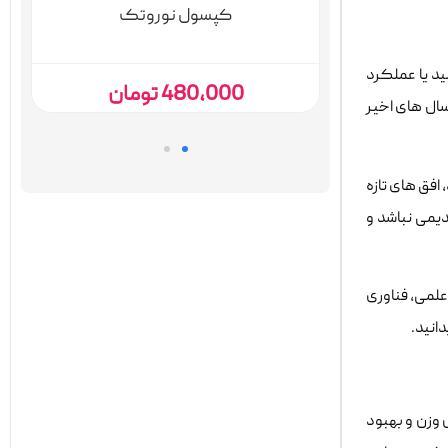
کپسول نوروتک
ید یا عملکرد
ان
480,000
تومان
ال های اخیر
افق های تازه
یمی نباشد و
ن تحقیقات علمی، فناوری
انید.
 وزن و بهبود