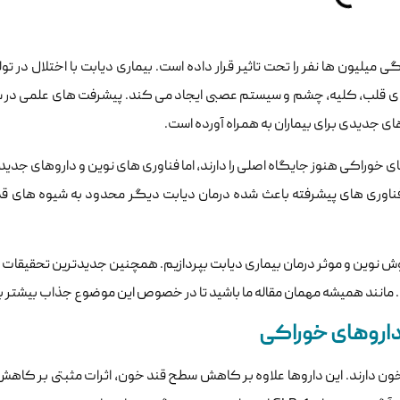
قرص بنفوتامین 150میلی گرم نوازین
یلیون ها نفر را تحت تاثیر قرار داده است. بیماری دیابت با اختلال در تول
660,000
توم
ی قلب، کلیه، چشم و سیستم عصبی ایجاد می کند. پیشرفت های علمی در س
ای جدیدی برای بیماران به همراه آورده است.
خوراکی هنوز جایگاه اصلی را دارند، اما فناوری های نوین و داروهای جدید، 
فناوری های پیشرفته باعث شده درمان دیابت دیگر محدود به شیوه های قد
ین مقاله از سایت داروخانه انلاین حکیم 24 قصد داریم به بررسی 5 روش نوین و موثر درمان بیماری دیابت بپردازیم. همچنین جدیدتری
د. مانند همیشه مهمان مقاله ما باشید تا در خصوص این موضوع جذاب بیشتر بد
ن دارند. این داروها علاوه بر کاهش سطح قند خون، اثرات مثبتی بر کاهش